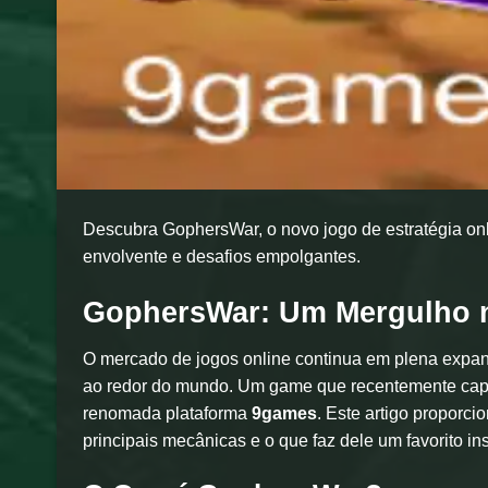
Descubra GophersWar, o novo jogo de estratégia o
envolvente e desafios empolgantes.
GophersWar: Um Mergulho 
O mercado de jogos online continua em plena expans
ao redor do mundo. Um game que recentemente capt
renomada plataforma
9games
. Este artigo proporc
principais mecânicas e o que faz dele um favorito i