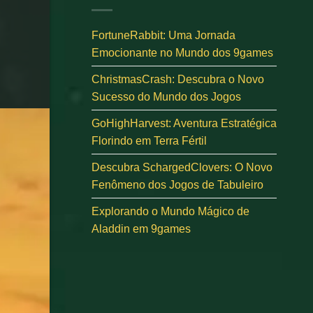
FortuneRabbit: Uma Jornada
Emocionante no Mundo dos 9games
ChristmasCrash: Descubra o Novo
Sucesso do Mundo dos Jogos
GoHighHarvest: Aventura Estratégica
Florindo em Terra Fértil
Descubra SchargedClovers: O Novo
Fenômeno dos Jogos de Tabuleiro
Explorando o Mundo Mágico de
Aladdin em 9games