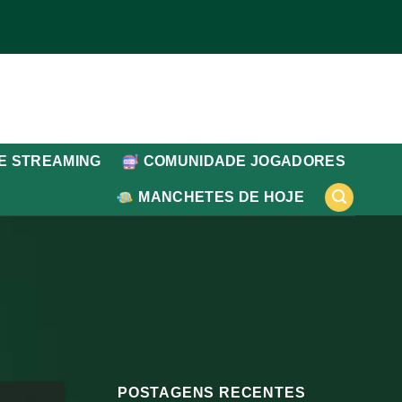
VE STREAMING
COMUNIDADE JOGADORES
MANCHETES DE HOJE
POSTAGENS RECENTES