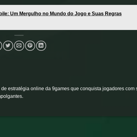
ile: Um Mergulho no Mundo do Jogo e Suas Regras
de estratégia online da 9games que conquista jogadores com 
polgantes.