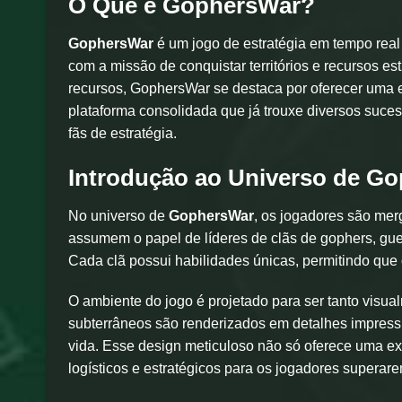
O Que é GophersWar?
GophersWar
é um jogo de estratégia em tempo real
com a missão de conquistar territórios e recursos 
recursos, GophersWar se destaca por oferecer uma e
plataforma consolidada que já trouxe diversos suce
fãs de estratégia.
Introdução ao Universo de G
No universo de
GophersWar
, os jogadores são mer
assumem o papel de líderes de clãs de gophers, gue
Cada clã possui habilidades únicas, permitindo que 
O ambiente do jogo é projetado para ser tanto visua
subterrâneos são renderizados em detalhes impress
vida. Esse design meticuloso não só oferece uma ex
logísticos e estratégicos para os jogadores superare