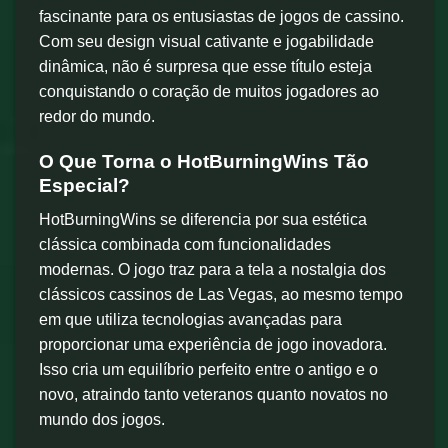
fascinante para os entusiastas de jogos de cassino.
Com seu design visual cativante e jogabilidade
dinâmica, não é surpresa que esse título esteja
conquistando o coração de muitos jogadores ao
redor do mundo.
O Que Torna o HotBurningWins Tão
Especial?
HotBurningWins se diferencia por sua estética
clássica combinada com funcionalidades
modernas. O jogo traz para a tela a nostalgia dos
clássicos cassinos de Las Vegas, ao mesmo tempo
em que utiliza tecnologias avançadas para
proporcionar uma experiência de jogo inovadora.
Isso cria um equilíbrio perfeito entre o antigo e o
novo, atraindo tanto veteranos quanto novatos no
mundo dos jogos.