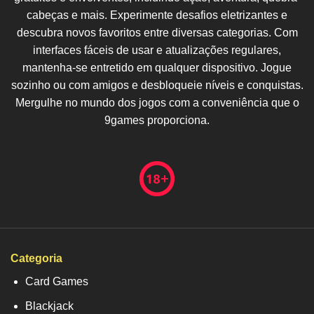
cabeças e mais. Experimente desafios eletrizantes e
descubra novos favoritos entre diversas categorias. Com
interfaces fáceis de usar e atualizações regulares,
mantenha-se entretido em qualquer dispositivo. Jogue
sozinho ou com amigos e desbloqueie níveis e conquistas.
Mergulhe no mundo dos jogos com a conveniência que o
9games proporciona.
Categoria
Card Games
Blackjack