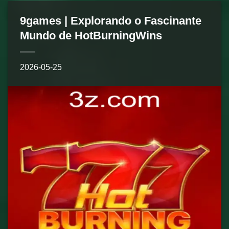
9games | Explorando o Fascinante
Mundo de HotBurningWins
2026-05-25