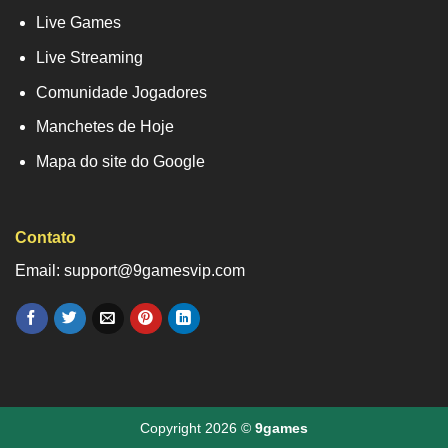
Live Games
Live Streaming
Comunidade Jogadores
Manchetes de Hoje
Mapa do site do Google
Contato
Email: support@9gamesvip.com
Copyright 2026 ©
9games