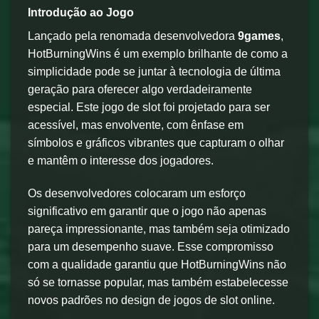
Introdução ao Jogo
Lançado pela renomada desenvolvedora
9games
,
HotBurningWins é um exemplo brilhante de como a
simplicidade pode se juntar à tecnologia de última
geração para oferecer algo verdadeiramente
especial. Este jogo de slot foi projetado para ser
acessível, mas envolvente, com ênfase em
símbolos e gráficos vibrantes que capturam o olhar
e mantêm o interesse dos jogadores.
Os desenvolvedores colocaram um esforço
significativo em garantir que o jogo não apenas
pareça impressionante, mas também seja otimizado
para um desempenho suave. Esse compromisso
com a qualidade garantiu que HotBurningWins não
só se tornasse popular, mas também estabelecesse
novos padrões no design de jogos de slot online.