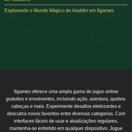
Explorando o Mundo Mágico de Aladdin em 9games
9games oferece uma ampla gama de jogos online
gratuitos e envolventes, incluindo ação, aventura, quebra-
cabeças e mais. Experimente desafios eletrizantes e
descubra novos favoritos entre diversas categorias. Com
interfaces fáceis de usar e atualizações regulares,
mantenha-se entretido em qualquer dispositivo. Jogue