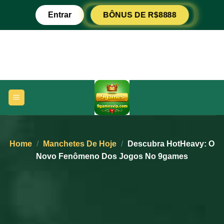
Ir
Entrar
BÔNUS DE R$8888
para
o
conteúdo
Home
/
Manchetes De Hoje
/
Descubra HotHeavy: O
Novo Fenômeno Dos Jogos No 9games