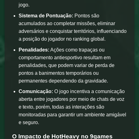
jogo.
Sistema de Pontuação:
Pontos são
acumulados ao completar missões, eliminar
adversários e conquistar territórios, influenciando
a posição do jogador no ranking global.
Penalidades:
Ações como trapaças ou
comportamento antiesportivo resultam em
penalidades, que podem variar de perda de
pontos a banimentos temporários ou
permanentes dependendo da gravidade.
Comunicação:
O jogo incentiva a comunicação
aberta entre jogadores por meio de chats de voz
e texto, porém, todas as interações são
monitoradas para garantir um ambiente amigável
e seguro.
O Impacto de HotHeavy no 9games