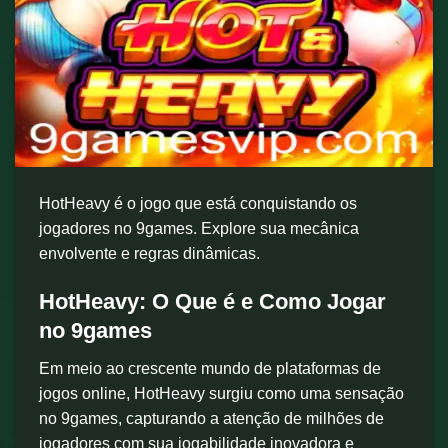
HotHeavy é o jogo que está conquistando os
jogadores no 9games. Explore sua mecânica
envolvente e regras dinâmicas.
HotHeavy: O Que é e Como Jogar
no 9games
Em meio ao crescente mundo de plataformas de
jogos online, HotHeavy surgiu como uma sensação
no 9games, capturando a atenção de milhões de
jogadores com sua jogabilidade inovadora e