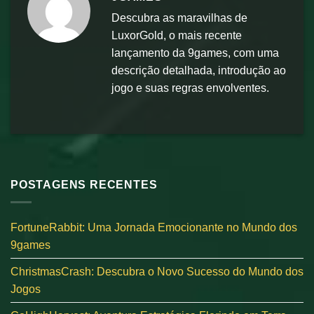
Descubra as maravilhas de
LuxorGold, o mais recente
lançamento da 9games, com uma
descrição detalhada, introdução ao
jogo e suas regras envolventes.
POSTAGENS RECENTES
FortuneRabbit: Uma Jornada Emocionante no Mundo dos
9games
ChristmasCrash: Descubra o Novo Sucesso do Mundo dos
Jogos