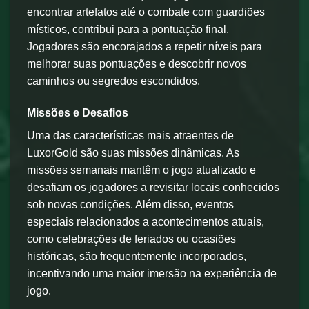
encontrar artefatos até o combate com guardiões
místicos, contribui para a pontuação final.
Jogadores são encorajados a repetir níveis para
melhorar suas pontuações e descobrir novos
caminhos ou segredos escondidos.
Missões e Desafios
Uma das características mais atraentes de
LuxorGold são suas missões dinâmicas. As
missões semanais mantêm o jogo atualizado e
desafiam os jogadores a revisitar locais conhecidos
sob novas condições. Além disso, eventos
especiais relacionados a acontecimentos atuais,
como celebrações de feriados ou ocasiões
históricas, são frequentemente incorporados,
incentivando uma maior imersão na experiência de
jogo.