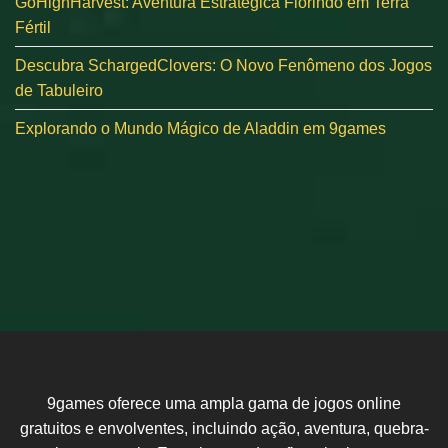
GoHighHarvest: Aventura Estratégica Florindo em Terra
Fértil
Descubra SchargedClovers: O Novo Fenômeno dos Jogos
de Tabuleiro
Explorando o Mundo Mágico de Aladdin em 9games
9games oferece uma ampla gama de jogos online
gratuitos e envolventes, incluindo ação, aventura, quebra-