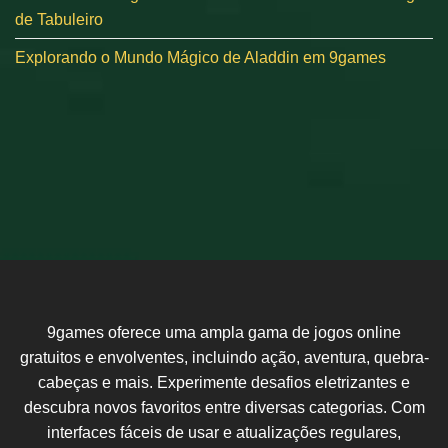
de Tabuleiro
Explorando o Mundo Mágico de Aladdin em 9games
9games oferece uma ampla gama de jogos online
gratuitos e envolventes, incluindo ação, aventura, quebra-
cabeças e mais. Experimente desafios eletrizantes e
descubra novos favoritos entre diversas categorias. Com
interfaces fáceis de usar e atualizações regulares,