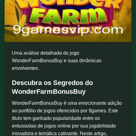
Uma análise detalhada do jogo
WonderFarmBonusBuy e suas dinâmicas
envolventes.
Descubra os Segredos do
WonderFarmBonusBuy
WonderFarmBonusBuy é uma emocionante adição
ao portfólio de jogos oferecidos por 9games. Este
título tem ganhado popularidade entre os
entusiastas de jogos online por sua jogabilidade
inovadora e temática cativante. Neste artigo,