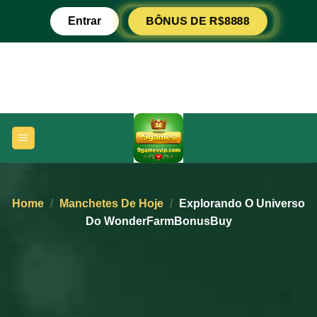
Ir
Entrar
BÔNUS DE R$8888
para
o
conteúdo
Home
/
Manchetes De Hoje
/
Explorando O Universo
Do WonderFarmBonusBuy