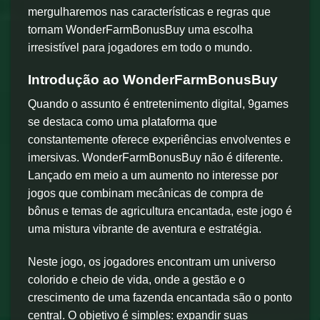
mergulharemos nas características e regras que
tornam WonderFarmBonusBuy uma escolha
irresistível para jogadores em todo o mundo.
Introdução ao WonderFarmBonusBuy
Quando o assunto é entretenimento digital, 9games
se destaca como uma plataforma que
constantemente oferece experiências envolventes e
imersivas. WonderFarmBonusBuy não é diferente.
Lançado em meio a um aumento no interesse por
jogos que combinam mecânicas de compra de
bônus e temas de agricultura encantada, este jogo é
uma mistura vibrante de aventura e estratégia.
Neste jogo, os jogadores encontram um universo
colorido e cheio de vida, onde a gestão e o
crescimento de uma fazenda encantada são o ponto
central. O objetivo é simples: expandir suas