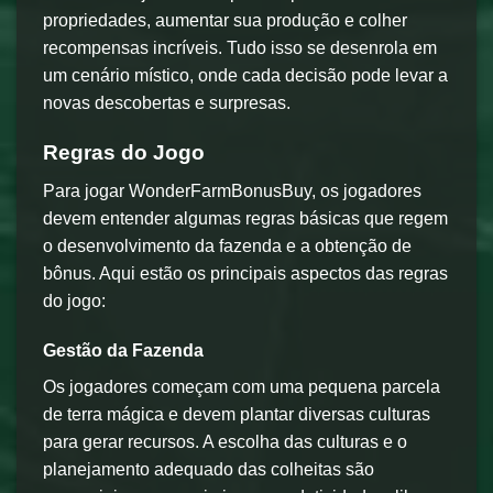
propriedades, aumentar sua produção e colher
recompensas incríveis. Tudo isso se desenrola em
um cenário místico, onde cada decisão pode levar a
novas descobertas e surpresas.
Regras do Jogo
Para jogar WonderFarmBonusBuy, os jogadores
devem entender algumas regras básicas que regem
o desenvolvimento da fazenda e a obtenção de
bônus. Aqui estão os principais aspectos das regras
do jogo:
Gestão da Fazenda
Os jogadores começam com uma pequena parcela
de terra mágica e devem plantar diversas culturas
para gerar recursos. A escolha das culturas e o
planejamento adequado das colheitas são