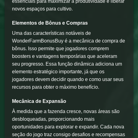
essenciais para maximizar a produtividade e liberar
novos espaços para cultivo.
Elementos de Bônus e Compras
Uma das características notáveis de
WonderFarmBonusBuy é a mecânica de compra de
bônus. Isso permite que jogadores comprem
boosters e vantagens temporárias que aceleram
seu progresso. Essa função dinâmica adiciona um
elemento estratégico importante, já que os
jogadores devem decidir quando e como usar seus
recursos para obter o máximo benefício.
Mecânica de Expansão
À medida que a fazenda cresce, novas áreas são
desbloqueadas, proporcionando mais
oportunidades para explorar e expandir. Cada nova
seção do jogo traz consigo desafios e recompensas