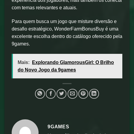
experiência dos jogadores, mas também os conecta
com temas relevantes e atuais.
Para quem busca um jogo que misture diversão e
desafio estratégico, WonderFarmBonusBuy é uma
excelente escolha dentro do catálogo oferecido pela
9games.
Mais:
Explorando GlamorousGirl: O Brilho
do Novo Jogo da 9games
9GAMES