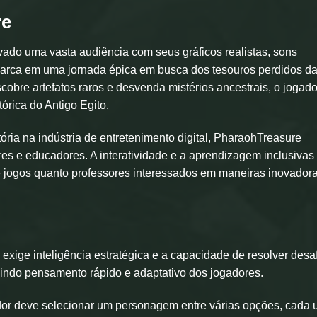
re
ado uma vasta audiência com seus gráficos realistas, sons
mbarca em uma jornada épica em busca dos tesouros perdidos d
cobre artefatos raros e desvenda mistérios ancestrais, o jogado
órica do Antigo Egito.
ria na indústria de entretenimento digital, PharaohTreasure
es e educadores. A interatividade e a aprendizagem inclusivas
e jogos quanto professores interessados em maneiras inovador
ge inteligência estratégica e a capacidade de resolver desaf
gindo pensamento rápido e adaptativo dos jogadores.
gador deve selecionar um personagem entre várias opções, cada