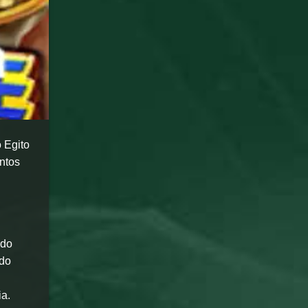
 Egito
ntos
ido
ndo
ia.