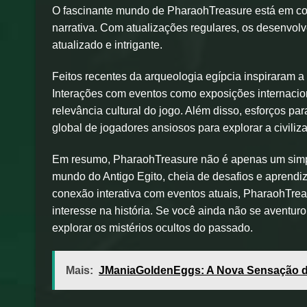
O fascinante mundo de PharaohTreasure está em co
narrativa. Com atualizações regulares, os desenvol
atualizado e intrigante.
Feitos recentes da arqueologia egípcia inspiraram a 
Interações com eventos como exposições internaciona
relevância cultural do jogo. Além disso, esforços pa
global de jogadores ansiosos para explorar a civiliz
Em resumo, PharaohTreasure não é apenas um simple
mundo do Antigo Egito, cheia de desafios e aprendi
conexão interativa com eventos atuais, PharaohTrea
interesse na história. Se você ainda não se aventu
explorar os mistérios ocultos do passado.
Mais:
JManiaGoldenEggs: A Nova Sensação do