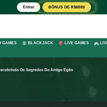
BÔNUS DE R$8888
Entrar
D GAMES
BLACKJACK
LIVE GAMES
LI
scobrindo Os Segredos Do Antigo Egito