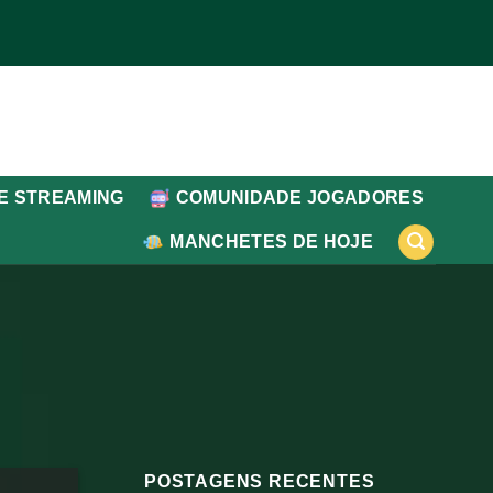
VE STREAMING
COMUNIDADE JOGADORES
MANCHETES DE HOJE
POSTAGENS RECENTES