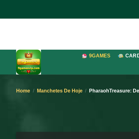
Ir
para
o
conteúdo
9GAMES
CAR
Home
/
Manchetes De Hoje
/
PharaohTreasure: De