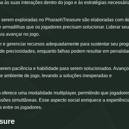
ma às suas interações dentro do jogo e às estratégias necessári
 serem exploradas no PharaohTreasure são elaboradas com de
armadilhas que os jogadores precisam solucionar. Liderar seu
ra avançar no jogo.
 e gerenciar recursos adequadamente para sustentar seu prog
e preciosidades, enquanto falhas podem resultar em penalida
erem paciência e habilidade para serem solucionados. Avanço
e ambiente de jogo, levando a soluções inesperadas e
ferece uma modalidade multiplayer, permitindo que jogadore
ssões simultâneas. Esse aspecto social enriquece a experiênci
 entre os jogadores.
sure