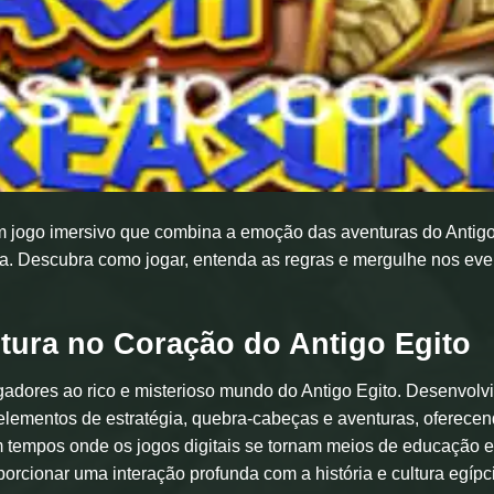
 jogo imersivo que combina a emoção das aventuras do Antigo
na. Descubra como jogar, entenda as regras e mergulhe nos eve
ura no Coração do Antigo Egito
adores ao rico e misterioso mundo do Antigo Egito. Desenvolv
lementos de estratégia, quebra-cabeças e aventuras, oferece
m tempos onde os jogos digitais se tornam meios de educação e
rcionar uma interação profunda com a história e cultura egípc